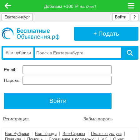
Добавим +100
на счёт!
руб
Екатеринбург
Войти
?
+ Подать
Все рубрики
Email:
Пароль:
Регистрация
Забыл пароль
Все Рубрики
|
Все Города
|
Все Страны
|
Платные услуги
|
Правила
|
Помощь
|
Сообщение в поддержку
|
VK
|
О нас